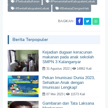
#TerbukaItuKeren
#PemerintahanKabupatenLebak
#BeritaKabupatenLebak
#BekerjaDenganHati
BAGIKAN :
Berita Terpopuler
Kejadian dugaan keracunan
makanan pada anak sekolah
SMPN 3 Kalanganyar
31 Agustus 2022 |
14862 Kali
Pekan Imunisasi Dunia 2023,
Sehatkan Anak dengan
Imunisasi Lengkap!
07 Mei 2023 |
11573 Kali
Gambaran dan Tata Laksana