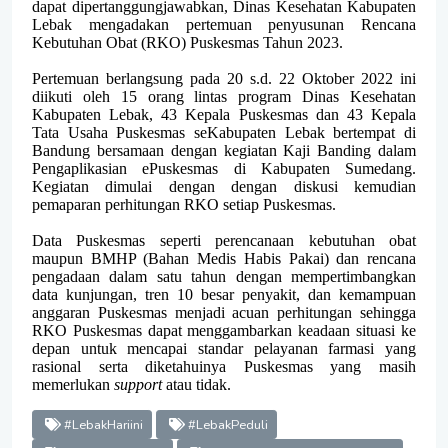
dapat dipertanggungjawabkan, Dinas Kesehatan Kabupaten
Lebak mengadakan pertemuan penyusunan Rencana
Kebutuhan Obat (RKO) Puskesmas Tahun 2023.
Pertemuan berlangsung pada 20 s.d. 22 Oktober 2022 ini
diikuti oleh 15 orang lintas program Dinas Kesehatan
Kabupaten Lebak, 43 Kepala Puskesmas dan 43 Kepala
Tata Usaha Puskesmas seKabupaten Lebak bertempat di
Bandung bersamaan dengan kegiatan Kaji Banding dalam
Pengaplikasian ePuskesmas di Kabupaten Sumedang.
Kegiatan dimulai dengan dengan diskusi kemudian
pemaparan perhitungan RKO setiap Puskesmas.
Data Puskesmas seperti perencanaan kebutuhan obat
maupun BMHP (Bahan Medis Habis Pakai) dan rencana
pengadaan dalam satu tahun dengan mempertimbangkan
data kunjungan, tren 10 besar penyakit, dan kemampuan
anggaran Puskesmas menjadi acuan perhitungan sehingga
RKO Puskesmas dapat menggambarkan keadaan situasi ke
depan untuk mencapai standar pelayanan farmasi yang
rasional serta diketahuinya Puskesmas yang masih
memerlukan
support
atau tidak.
#LebakHariini
#LebakPeduli